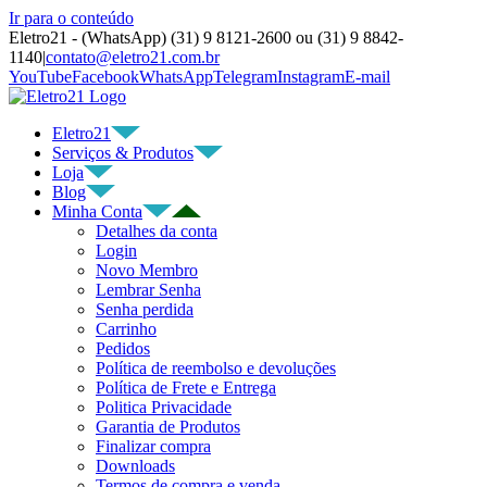
Ir para o conteúdo
Eletro21 - (WhatsApp) (31) 9 8121-2600 ou (31) 9 8842-
1140
|
contato@eletro21.com.br
YouTube
Facebook
WhatsApp
Telegram
Instagram
E-mail
Eletro21
Serviços & Produtos
Loja
Blog
Minha Conta
Detalhes da conta
Login
Novo Membro
Lembrar Senha
Senha perdida
Carrinho
Pedidos
Política de reembolso e devoluções
Política de Frete e Entrega
Politica Privacidade
Garantia de Produtos
Finalizar compra
Downloads
Termos de compra e venda