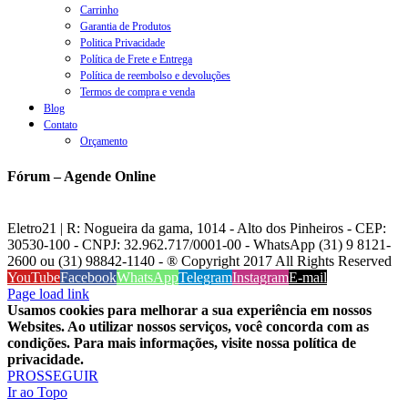
Carrinho
Garantia de Produtos
Politica Privacidade
Política de Frete e Entrega
Política de reembolso e devoluções
Termos de compra e venda
Blog
Contato
Orçamento
Fórum – Agende Online
Eletro21 | R: Nogueira da gama, 1014 - Alto dos Pinheiros - CEP:
30530-100 - CNPJ: 32.962.717/0001-00 - WhatsApp (31) 9 8121-
2600 ou (31) 98842-1140 - ® Copyright 2017 All Rights Reserved
YouTube
Facebook
WhatsApp
Telegram
Instagram
E-mail
Page load link
Usamos cookies para melhorar a sua experiência em nossos
Websites. Ao utilizar nossos serviços, você concorda com as
condições. Para mais informações, visite nossa política de
privacidade.
PROSSEGUIR
Ir ao Topo