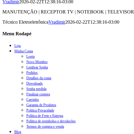
Vradimir
2026-02-22T12:38:16-03:00
MANUTENÇÃO | RECEPTOR TV | NOTEBOOK | TELEVISORES | BH - CO
Técnico Eletroeletrônica
Vradimir
2026-02-22T12:38:16-03:00
Menu Rodapé
Loja
Minha Conta
Login
Novo Membro
Lembrar Senha
Pedidos
Detalhes da conta
Downloads
Senha perdida
Finalizar compra
Carrinho
Garantia de Produtos
Politica Privacidade
Política de Frete e Entrega
Política de reembolso e devoluções
Termos de compra e venda
Blog