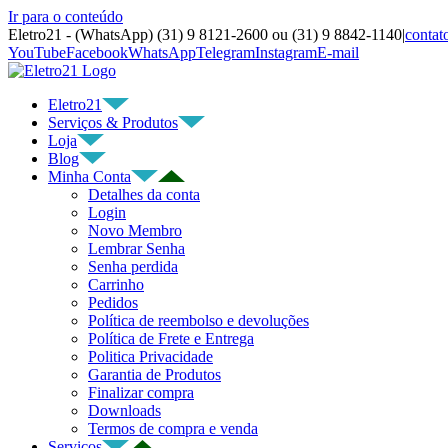
Ir para o conteúdo
Eletro21 - (WhatsApp) (31) 9 8121-2600 ou (31) 9 8842-1140
|
contat
YouTube
Facebook
WhatsApp
Telegram
Instagram
E-mail
Eletro21
Serviços & Produtos
Loja
Blog
Minha Conta
Detalhes da conta
Login
Novo Membro
Lembrar Senha
Senha perdida
Carrinho
Pedidos
Política de reembolso e devoluções
Política de Frete e Entrega
Politica Privacidade
Garantia de Produtos
Finalizar compra
Downloads
Termos de compra e venda
Serviços