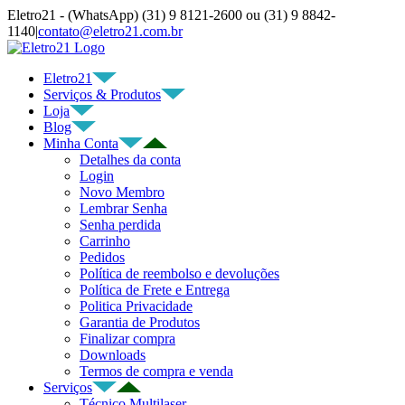
Ir
Eletro21 - (WhatsApp) (31) 9 8121-2600 ou (31) 9 8842-
para
1140
|
contato@eletro21.com.br
o
YouTube
Facebook
WhatsApp
Telegram
Instagram
E-
conteúdo
mail
Eletro21
Serviços & Produtos
Loja
Blog
Minha Conta
Detalhes da conta
Login
Novo Membro
Lembrar Senha
Senha perdida
Carrinho
Pedidos
Política de reembolso e devoluções
Política de Frete e Entrega
Politica Privacidade
Garantia de Produtos
Finalizar compra
Downloads
Termos de compra e venda
Serviços
Técnico Multilaser