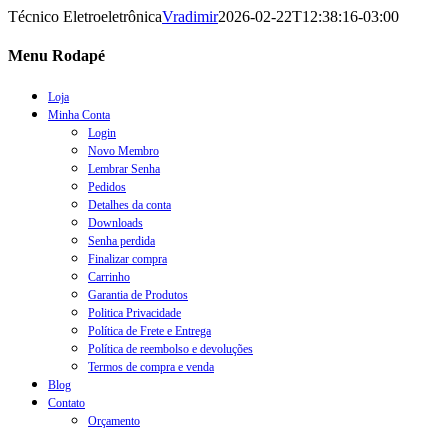
Técnico Eletroeletrônica
Vradimir
2026-02-22T12:38:16-03:00
Menu Rodapé
Loja
Minha Conta
Login
Novo Membro
Lembrar Senha
Pedidos
Detalhes da conta
Downloads
Senha perdida
Finalizar compra
Carrinho
Garantia de Produtos
Politica Privacidade
Política de Frete e Entrega
Política de reembolso e devoluções
Termos de compra e venda
Blog
Contato
Orçamento