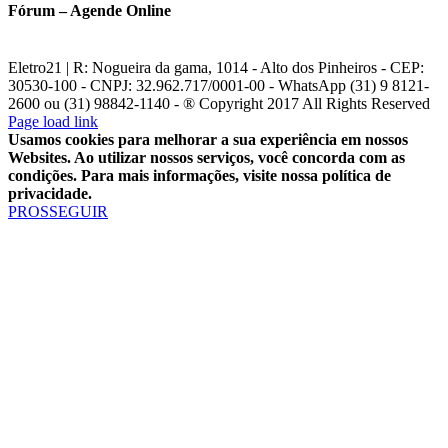
Fórum – Agende Online
Eletro21 | R: Nogueira da gama, 1014 - Alto dos Pinheiros - CEP:
30530-100 - CNPJ: 32.962.717/0001-00 - WhatsApp (31) 9 8121-
2600 ou (31) 98842-1140 - ® Copyright 2017 All Rights Reserved
YouTube
Facebook
WhatsApp
Telegram
Instagram
E-
Page load link
mail
Usamos cookies para melhorar a sua experiência em nossos
Websites. Ao utilizar nossos serviços, você concorda com as
condições. Para mais informações, visite nossa política de
privacidade.
PROSSEGUIR
Ir
ao
Topo