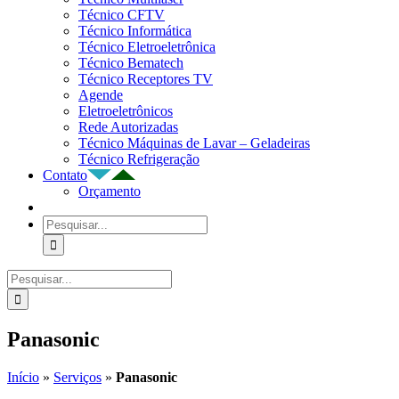
Técnico CFTV
Técnico Informática
Técnico Eletroeletrônica
Técnico Bematech
Técnico Receptores TV
Agende
Eletroeletrônicos
Rede Autorizadas
Técnico Máquinas de Lavar – Geladeiras
Técnico Refrigeração
Contato
Orçamento
Buscar
resultados
para:
Buscar
resultados
para:
Panasonic
Início
»
Serviços
»
Panasonic