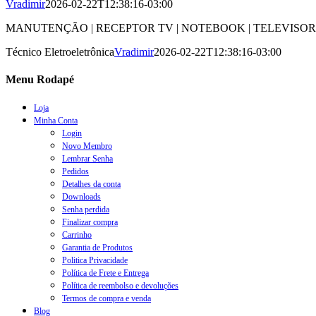
Vradimir
2026-02-22T12:38:16-03:00
MANUTENÇÃO | RECEPTOR TV | NOTEBOOK | TELEVISORES | BH - CO
Técnico Eletroeletrônica
Vradimir
2026-02-22T12:38:16-03:00
Menu Rodapé
Loja
Minha Conta
Login
Novo Membro
Lembrar Senha
Pedidos
Detalhes da conta
Downloads
Senha perdida
Finalizar compra
Carrinho
Garantia de Produtos
Politica Privacidade
Política de Frete e Entrega
Política de reembolso e devoluções
Termos de compra e venda
Blog