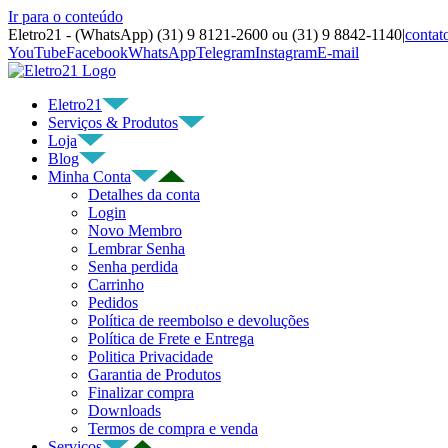
Ir para o conteúdo
Eletro21 - (WhatsApp) (31) 9 8121-2600 ou (31) 9 8842-1140
|
contat
YouTube
Facebook
WhatsApp
Telegram
Instagram
E-mail
Eletro21
Serviços & Produtos
Loja
Blog
Minha Conta
Detalhes da conta
Login
Novo Membro
Lembrar Senha
Senha perdida
Carrinho
Pedidos
Política de reembolso e devoluções
Política de Frete e Entrega
Politica Privacidade
Garantia de Produtos
Finalizar compra
Downloads
Termos de compra e venda
Serviços