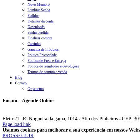
Novo Membro
Lembrar Senha
Pedidos
Detalhes da conta
Downloads
Senha perdida
Finalizar compra
Carrinho
Garantia de Produtos
Politica Privacidade
Política de Frete e Entrega
Política de reembolso e devoluções
Termos de compra e venda
Blog
Contato
Orçamento
Fórum – Agende Online
Eletro21 | R: Nogueira da gama, 1014 - Alto dos Pinheiros - CEP: 
YouTube
Facebook
WhatsApp
Telegram
Instagram
E-
Page load link
mail
Usamos cookies para melhorar a sua experiência em nossos Website
PROSSEGUIR