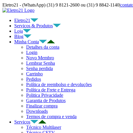
Ir
Eletro21 - (WhatsApp) (31) 9 8121-2600 ou (31) 9 8842-1140
|
contat
para
YouTube
Facebook
WhatsApp
Telegram
Instagram
E-
o
mail
Eletro21
conteúdo
Serviços & Produtos
Loja
Blog
Minha Conta
Detalhes da conta
Login
Novo Membro
Lembrar Senha
Senha perdida
Carrinho
Pedidos
Política de reembolso e devoluções
Política de Frete e Entrega
Politica Privacidade
Garantia de Produtos
Finalizar compra
Downloads
Termos de compra e venda
Serviços
Técnico Multilaser
Técnico CFTV