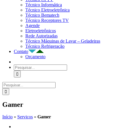
Técnico Informática
Técnico Eletroeletrônica
Técnico Bematech
Técnico Receptores TV
Agende
Eletroeletrônicos
Rede Autorizadas
Técnico Máquinas de Lavar – Geladeiras
Técnico Refrigeração
Contato
Orçamento
Buscar
resultados
para:
Buscar
resultados
para:
Gamer
Início
»
Serviços
»
Gamer