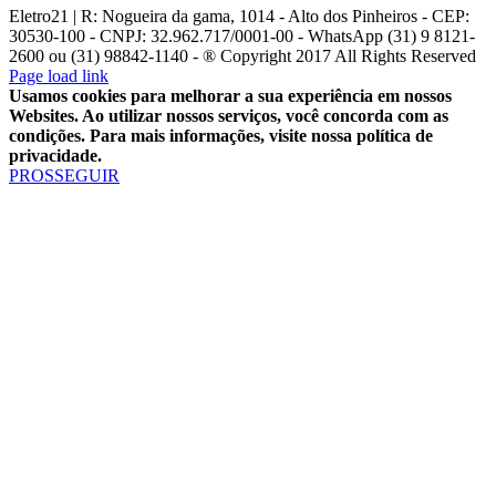
Eletro21 | R: Nogueira da gama, 1014 - Alto dos Pinheiros - CEP:
30530-100 - CNPJ: 32.962.717/0001-00 - WhatsApp (31) 9 8121-
2600 ou (31) 98842-1140 - ® Copyright 2017 All Rights Reserved
YouTube
Facebook
WhatsApp
Telegram
Instagram
E-
Page load link
mail
Usamos cookies para melhorar a sua experiência em nossos
Websites. Ao utilizar nossos serviços, você concorda com as
condições. Para mais informações, visite nossa política de
privacidade.
PROSSEGUIR
Ir
ao
Topo