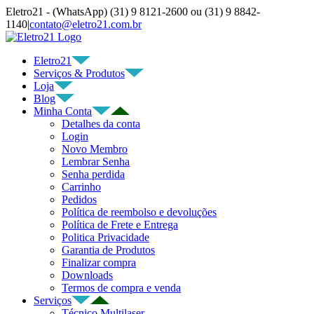
Ir
Eletro21 - (WhatsApp) (31) 9 8121-2600 ou (31) 9 8842-
para
1140
|
contato@eletro21.com.br
o
YouTube
Facebook
WhatsApp
Telegram
Instagram
E-
conteúdo
mail
Eletro21
Serviços & Produtos
Loja
Blog
Minha Conta
Detalhes da conta
Login
Novo Membro
Lembrar Senha
Senha perdida
Carrinho
Pedidos
Política de reembolso e devoluções
Política de Frete e Entrega
Politica Privacidade
Garantia de Produtos
Finalizar compra
Downloads
Termos de compra e venda
Serviços
Técnico Multilaser