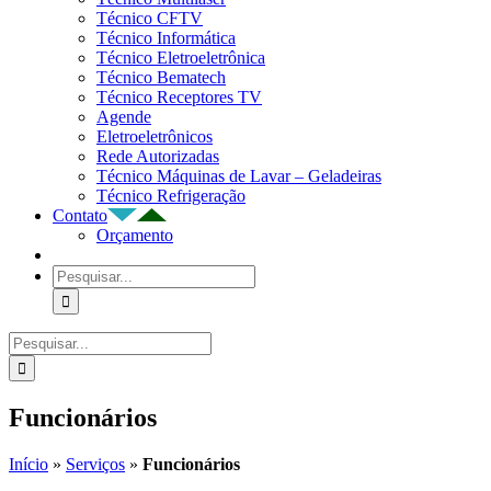
Técnico CFTV
Técnico Informática
Técnico Eletroeletrônica
Técnico Bematech
Técnico Receptores TV
Agende
Eletroeletrônicos
Rede Autorizadas
Técnico Máquinas de Lavar – Geladeiras
Técnico Refrigeração
Contato
Orçamento
Buscar
resultados
para:
Buscar
resultados
para:
Funcionários
Início
»
Serviços
»
Funcionários