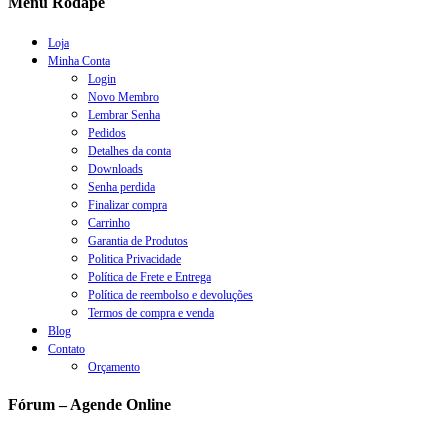
Menu Rodapé
Loja
Minha Conta
Login
Novo Membro
Lembrar Senha
Pedidos
Detalhes da conta
Downloads
Senha perdida
Finalizar compra
Carrinho
Garantia de Produtos
Politica Privacidade
Política de Frete e Entrega
Política de reembolso e devoluções
Termos de compra e venda
Blog
Contato
Orçamento
Fórum – Agende Online