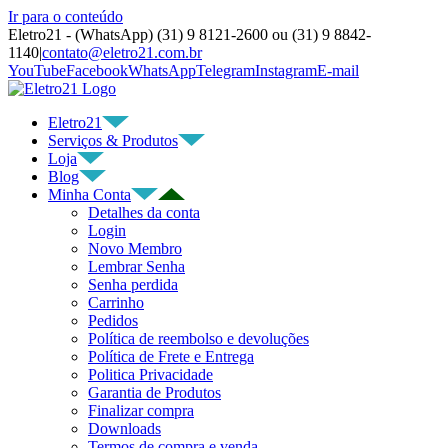
Ir para o conteúdo
Eletro21 - (WhatsApp) (31) 9 8121-2600 ou (31) 9 8842-
1140
|
contato@eletro21.com.br
YouTube
Facebook
WhatsApp
Telegram
Instagram
E-mail
Eletro21
Serviços & Produtos
Loja
Blog
Minha Conta
Detalhes da conta
Login
Novo Membro
Lembrar Senha
Senha perdida
Carrinho
Pedidos
Política de reembolso e devoluções
Política de Frete e Entrega
Politica Privacidade
Garantia de Produtos
Finalizar compra
Downloads
Termos de compra e venda