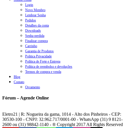
Login
Novo Membro
Lembrar Senha
Pedidos
Detalhes da conta
Downloads
Senha perdida
Finalizar compra
Carrinho
Garantia de Produtos
Politica Privacidade
Política de Frete e Entrega
Política de reembolso e devoluções
Termos de compra e venda
Blog
Contato
Orçamento
Fórum – Agende Online
Eletro21 | R: Nogueira da gama, 1014 - Alto dos Pinheiros - CEP:
30530-100 - CNPJ: 32.962.717/0001-00 - WhatsApp (31) 9 8121-
2600 ou (31) 98842-1140 - ® Copyright 2017 All Rights Reserved