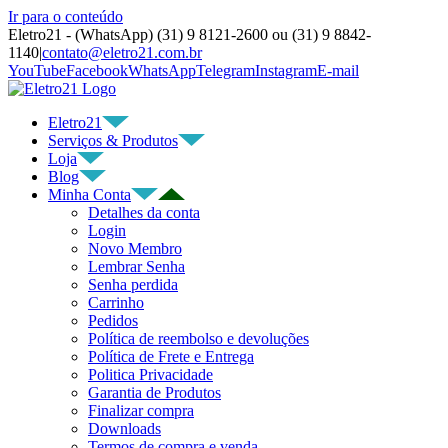
Ir para o conteúdo
Eletro21 - (WhatsApp) (31) 9 8121-2600 ou (31) 9 8842-
1140
|
contato@eletro21.com.br
YouTube
Facebook
WhatsApp
Telegram
Instagram
E-mail
Eletro21
Serviços & Produtos
Loja
Blog
Minha Conta
Detalhes da conta
Login
Novo Membro
Lembrar Senha
Senha perdida
Carrinho
Pedidos
Política de reembolso e devoluções
Política de Frete e Entrega
Politica Privacidade
Garantia de Produtos
Finalizar compra
Downloads
Termos de compra e venda