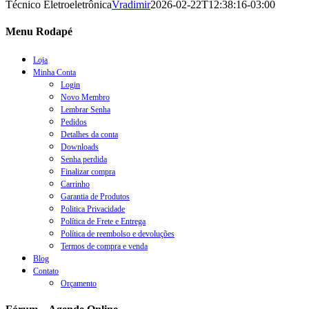
Técnico Eletroeletrônica
Vradimir
2026-02-22T12:38:16-03:00
Menu Rodapé
Loja
Minha Conta
Login
Novo Membro
Lembrar Senha
Pedidos
Detalhes da conta
Downloads
Senha perdida
Finalizar compra
Carrinho
Garantia de Produtos
Politica Privacidade
Política de Frete e Entrega
Política de reembolso e devoluções
Termos de compra e venda
Blog
Contato
Orçamento