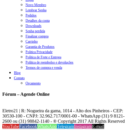
Novo Membro
Lembrar Senha
Pedidos
Detalhes da conta
Downloads
Senha perdida
Finalizar compra
Carrinho
Garantia de Produtos
Politica Privacidade
Política de Frete e Entrega
Política de reembolso e devoluções
Termos de compra e venda
Blog
Contato
Orçamento
Fórum – Agende Online
Eletro21 | R: Nogueira da gama, 1014 - Alto dos Pinheiros - CEP:
30530-100 - CNPJ: 32.962.717/0001-00 - WhatsApp (31) 9 8121-
2600 ou (31) 98842-1140 - ® Copyright 2017 All Rights Reserved
YouTube
Facebook
WhatsApp
Telegram
Instagram
E-mail