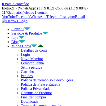
Ir para o conteúdo
Eletro21 - (WhatsApp) (31) 9 8121-2600 ou (31) 9 8842-
1140
|
contato@eletro21.com.br
YouTube
Facebook
WhatsApp
Telegram
Instagram
E-mail
Eletro21
Serviços & Produtos
Loja
Blog
Minha Conta
Detalhes da conta
Login
Novo Membro
Lembrar Senha
Senha perdida
Carrinho
Pedidos
Política de reembolso e devoluções
Política de Frete e Entrega
Politica Privacidade
Garantia de Produtos
Finalizar compra
Downloads
Termos de compra e venda