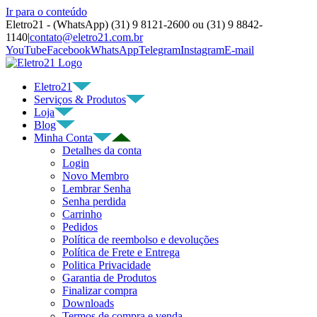
Ir para o conteúdo
Eletro21 - (WhatsApp) (31) 9 8121-2600 ou (31) 9 8842-
1140
|
contato@eletro21.com.br
YouTube
Facebook
WhatsApp
Telegram
Instagram
E-mail
Eletro21
Serviços & Produtos
Loja
Blog
Minha Conta
Detalhes da conta
Login
Novo Membro
Lembrar Senha
Senha perdida
Carrinho
Pedidos
Política de reembolso e devoluções
Política de Frete e Entrega
Politica Privacidade
Garantia de Produtos
Finalizar compra
Downloads
Termos de compra e venda