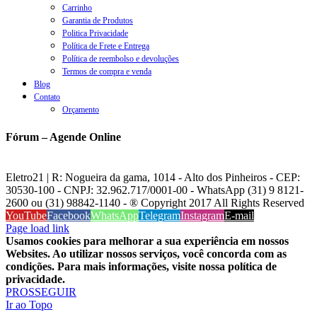
Carrinho
Garantia de Produtos
Politica Privacidade
Política de Frete e Entrega
Política de reembolso e devoluções
Termos de compra e venda
Blog
Contato
Orçamento
Fórum – Agende Online
Eletro21 | R: Nogueira da gama, 1014 - Alto dos Pinheiros - CEP:
30530-100 - CNPJ: 32.962.717/0001-00 - WhatsApp (31) 9 8121-
2600 ou (31) 98842-1140 - ® Copyright 2017 All Rights Reserved
YouTube
Facebook
WhatsApp
Telegram
Instagram
E-mail
Page load link
Usamos cookies para melhorar a sua experiência em nossos
Websites. Ao utilizar nossos serviços, você concorda com as
condições. Para mais informações, visite nossa política de
privacidade.
PROSSEGUIR
Ir ao Topo