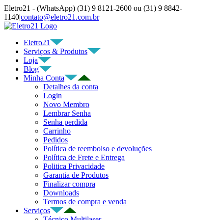
Ir
Eletro21 - (WhatsApp) (31) 9 8121-2600 ou (31) 9 8842-
para
1140
|
contato@eletro21.com.br
o
YouTube
Facebook
WhatsApp
Telegram
Instagram
E-
conteúdo
mail
Eletro21
Serviços & Produtos
Loja
Blog
Minha Conta
Detalhes da conta
Login
Novo Membro
Lembrar Senha
Senha perdida
Carrinho
Pedidos
Política de reembolso e devoluções
Política de Frete e Entrega
Politica Privacidade
Garantia de Produtos
Finalizar compra
Downloads
Termos de compra e venda
Serviços
Técnico Multilaser