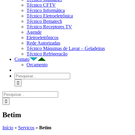
Técnico CFTV
Técnico Informática
Técnico Eletroeletrônica
Técnico Bematech
Técnico Receptores TV
Agende
Eletroeletrônicos
Rede Autorizadas
Técnico Máquinas de Lavar – Geladeiras
Técnico Refrigeração
Contato
Orçamento
Buscar
resultados
para:
Buscar
resultados
para:
Betim
Início
»
Serviços
»
Betim