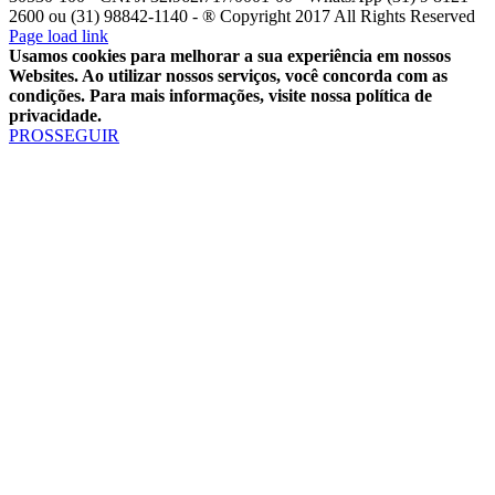
2600 ou (31) 98842-1140 - ® Copyright 2017 All Rights Reserved
YouTube
Facebook
WhatsApp
Telegram
Instagram
E-
Page load link
mail
Usamos cookies para melhorar a sua experiência em nossos
Websites. Ao utilizar nossos serviços, você concorda com as
condições. Para mais informações, visite nossa política de
privacidade.
PROSSEGUIR
Ir
ao
Topo