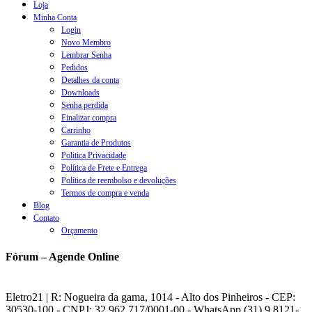
Loja
Minha Conta
Login
Novo Membro
Lembrar Senha
Pedidos
Detalhes da conta
Downloads
Senha perdida
Finalizar compra
Carrinho
Garantia de Produtos
Politica Privacidade
Política de Frete e Entrega
Política de reembolso e devoluções
Termos de compra e venda
Blog
Contato
Orçamento
Fórum – Agende Online
Eletro21 | R: Nogueira da gama, 1014 - Alto dos Pinheiros - CEP:
30530-100 - CNPJ: 32.962.717/0001-00 - WhatsApp (31) 9 8121-